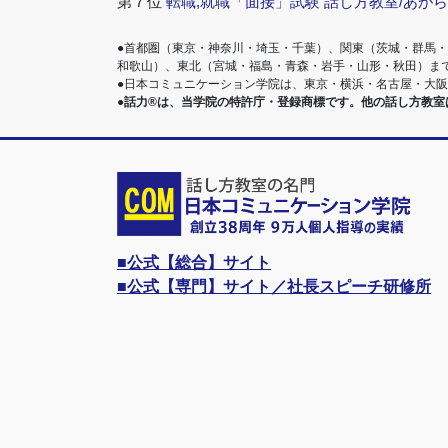
第７位
転職,就職「面接」試験 話し方教室/あが
●首都圏（東京・神奈川・埼玉・千葉）、関東（茨城・群馬
和歌山）、東北（宮城・福島・青森・岩手・山形・秋田）ま
●日本コミュニケーション学院は、東京・横浜・名古屋・大
●話力®は、当学院の特許庁・登録商標です。他の話し方教
■公式【総合】サイト
■公式【専門】サイト／社長スピーチ研修所