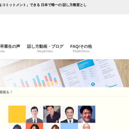
成果をコミットメント」できる 日本で唯一の 話し方教室とし
/卒業生の声
話し方動画・ブログ
FAQ/その他
dia
Blog&Video
FAQ&Others
開発を！