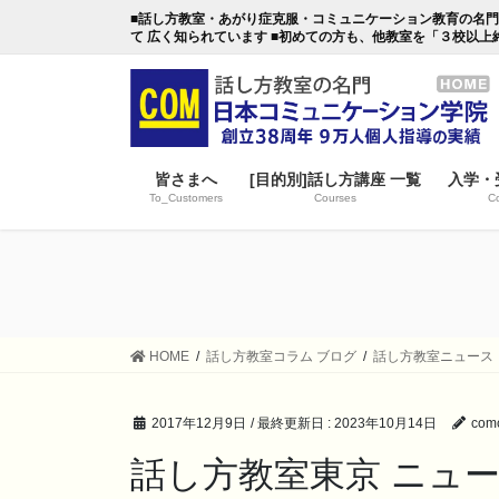
コ
ナ
■話し方教室・あがり症克服・コミュニケーション教育の名門・日本
ン
ビ
て 広く知られています ■初めての方も、他教室を「３校以上
テ
ゲ
ン
ー
ツ
シ
に
ョ
移
ン
皆さまへ
[目的別]話し方講座 一覧
入学・
動
に
To_Customers
Courses
Co
移
動
HOME
話し方教室コラム ブログ
話し方教室ニュース
2017年12月9日
/ 最終更新日 :
2023年10月14日
comc
話し方教室東京 ニュ