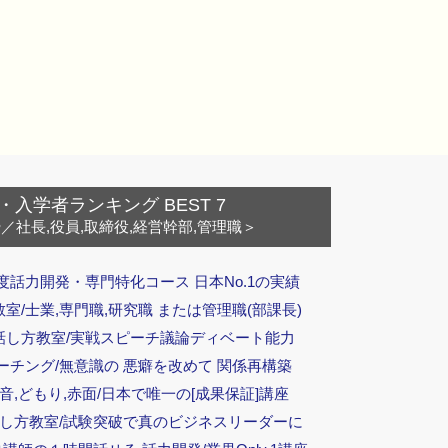
・入学者ランキング BEST 7
ー
／社長,役員,取締役,経営幹部,管理職＞
度話力開発・専門特化コース 日本No.1の実績
/士業,専門職,研究職 または管理職(部課長)
話し方教室/実戦スピーチ議論ディベート能力
ーチング/無意識の 悪癖を改めて 関係再構築
音,どもり,赤面/日本で唯一の[成果保証]講座
話し方教室/試験突破で真のビジネスリーダーに