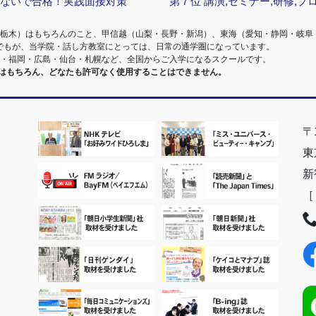
らないで合格！実践面接対策
第７位
講演,セミナー,研修,プ
・栃木）はもちろんのこと、甲信越（山梨・長野・新潟）、東海（愛知・静岡・岐阜
でもが、当学院・話し方教室にとっては、日常の通学圏になっています。
阪・福岡・広島・仙台・札幌など、全国からご入学になるスクールです。
室はもちろん、どなたも許可なく使用することはできません。
〒1
東
新