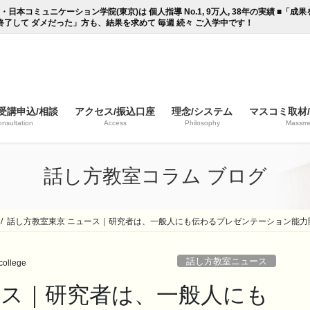
コミュニケーション学院(東京)は 個人指導 No.1, 9万人, 38年の実績 ■「
終了して ダメだった」方も、結果を求めて 毎週 続々 ご入学中です！
受講申込/相談
アクセス/振込口座
理念/システム
マスコミ取材
nsultation
Access
Philosophy
Massme
話し方教室コラム ブログ
話し方教室東京 ニュース｜研究者は、一般人にも伝わるプレゼンテーション能力
話し方教室ニュース
ollege
ース｜研究者は、一般人にも