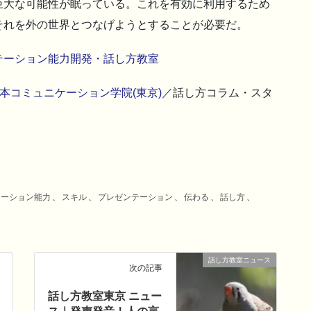
巨大な可能性が眠っている。これを有効に利用するため
それを外の世界とつなげようとすることが必要だ。
テーション能力開発・話し方教室
本コミュニケーション学院(東京)
／話し方コラム・スタ
ケーション能力
、
スキル
、
プレゼンテーション
、
伝わる
、
話し方
、
話し方教室ニュース
次の記事
話し方教室東京 ニュー