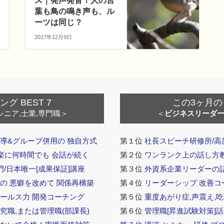
ス｜発声発音！人の言
葉も鳥の鳴き声も、ル
ーツは同じ？
2017年12月9日
 BEST 7
この3ヶ月の
シニア,士業,専門職＞
＜
ビジネスリーダ
導&グループ併用の 独自方式
第１位
社長スピーチ研修所/高
 楽に何時間でも 会話が続く
第２位
ワンランク上の話し方教室
門/日本唯一[成果保証]講座
第３位
外資系企業リーダーの
の 悪癖を改めて 関係再構築
第４位
リーダーシップ 改善コ
セールス力 開発コーチング
第５位
重度あがり症,声震え,吃
究職,または管理職(部課長)
第６位
管理職[昇進試験対策]