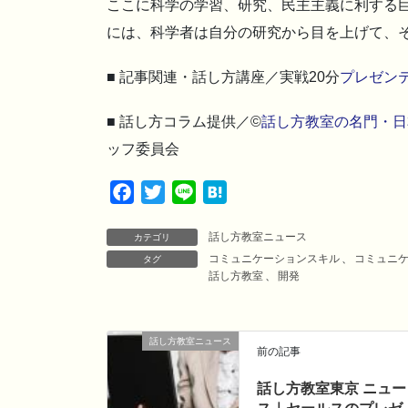
ここに科学の学習、研究、民主主義に利する
には、科学者は自分の研究から目を上げて、
■ 記事関連・話し方講座／実戦20分
プレゼン
■ 話し方コラム提供／©
話し方教室の名門・日
ッフ委員会
F
T
L
H
a
w
i
a
話し方教室ニュース
c
i
n
t
カテゴリ
コミュニケーションスキル
、
コミュニ
タグ
e
t
e
e
話し方教室
、
開発
b
t
n
o
e
a
o
r
話し方教室ニュース
前の記事
k
話し方教室東京 ニュー