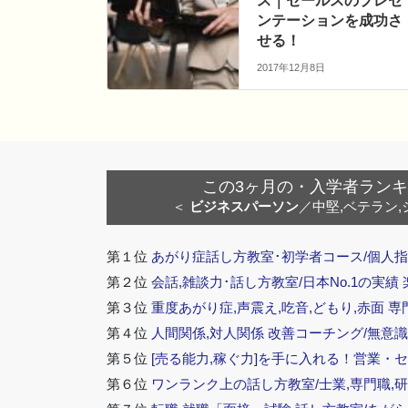
ス｜セールスのプレゼ
ンテーションを成功さ
せる！
2017年12月8日
この3ヶ月の・入学者ランキング
＜
ビジネスパーソン
／中堅,ベテラン,
第１位
あがり症話し方教室･初学者コース/個人指
第２位
会話,雑談力･話し方教室/日本No.1の実績
第３位
重度あがり症,声震え,吃音,どもり,赤面 専
第４位
人間関係,対人関係 改善コーチング/無意識
第５位
[売る能力,稼ぐ力]を手に入れる！営業・
第６位
ワンランク上の話し方教室/士業,専門職,研