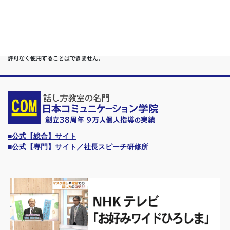
と、甲信越（山梨・長野・新潟）、東海（愛知・静岡・岐阜・三重）、 さらには近
畿（大阪・兵庫・京都・奈良・滋賀・和歌山）、東北（宮城・福島・青森・岩手・山
形・秋田）までもが、当学院・話し方教室にとっては、日常の通学圏になっていま
す。
●日本コミュニケーション学院は、東京・横浜・名古屋・大阪・福岡・広島・仙台・
札幌など、全国からご入学になるスクールです。
●話力®は、当学院の特許庁・登録商標です。他の話し方教室はもちろん、どなたも
許可なく使用することはできません。
■公式【総合】サイト
■公式【専門】サイト／社長スピーチ研修所