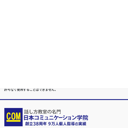
構築
第５位
重度あがり症,声震え,吃音,どもり,赤面/日本で唯一の[成果保証]
講座
第６位
管理職[昇進試験対策]話し方教室/試験突破で真のビジネスリー
ダーに
第７位
講演,セミナー,研修,プロ講師の１時間話せる 話力開発/業界
Only.1講座
●首都圏（東京・神奈川・埼玉・千葉）、関東（茨城・群馬・栃木）はもちろんのこ
と、甲信越（山梨・長野・新潟）、東海（愛知・静岡・岐阜・三重）、 さらには近
畿（大阪・兵庫・京都・奈良・滋賀・和歌山）、東北（宮城・福島・青森・岩手・山
形・秋田）までもが、当学院・話し方教室にとっては、日常の通学圏になっていま
す。
●日本コミュニケーション学院は、東京・横浜・名古屋・大阪・福岡・広島・仙台・
札幌など、全国からご入学になるスクールです。
●話力®は、当学院の特許庁・登録商標です。他の話し方教室はもちろん、どなたも
許可なく使用することはできません。