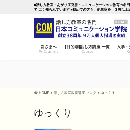
コ
ナ
■話し方教室・あがり症克服・コミュニケーション教育の名門・日本
ン
ビ
て 広く知られています ■初めての方も、他教室を「３校以上
テ
ゲ
ン
ー
ツ
シ
に
ョ
移
ン
皆さまへ
[目的別]話し方講座 一覧
入学・
動
に
To_Customers
Courses
Co
移
動
HOME
話し方教室教養講座 ブログ
ゆっくり
ゆっくり