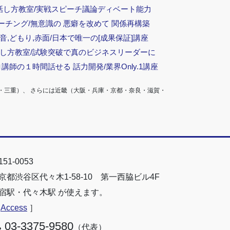
話し方教室/実戦スピーチ議論ディベート能力
ーチング/無意識の 悪癖を改めて 関係再構築
音,どもり,赤面/日本で唯一の[成果保証]講座
話し方教室/試験突破で真のビジネスリーダーに
ロ講師の１時間話せる 話力開発/業界Only.1講座
・三重）、 さらには近畿（大阪・兵庫・京都・奈良・滋賀・
51-0053
京都渋谷区代々木1-58-10 第一西脇ビル4F
宿駅・代々木駅 が使えます。
［
Access
］
03-3375-9580
（代表）