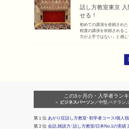
話し方教室東京 
せる！
初めての講演を依頼された
程度の講演を依頼されるこ
方が上手ではない」と感じて
投
稿
ナ
ビ
ゲ
ー
この3ヶ月の・入学者ランキング
シ
＜
ビジネスパーソン
／中堅,ベテラン,
ョ
ン
第１位
あがり症話し方教室･初学者コース/個人指
第２位
会話,雑談力･話し方教室/日本No.1の実績