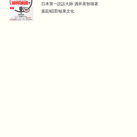
日本第一説話大師 酒井美智雄著
葉廷昭譯/核果文化