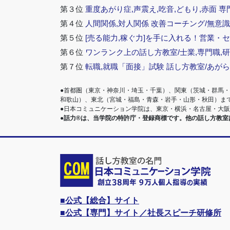
第３位
重度あがり症,声震え,吃音,どもり,赤面 専
第４位
人間関係,対人関係 改善コーチング/無意識
第５位
[売る能力,稼ぐ力]を手に入れる！営業・
第６位
ワンランク上の話し方教室/士業,専門職,研
第７位
転職,就職「面接」試験 話し方教室/あが
●首都圏（東京・神奈川・埼玉・千葉）、関東（茨城・群馬
和歌山）、東北（宮城・福島・青森・岩手・山形・秋田）ま
●日本コミュニケーション学院は、東京・横浜・名古屋・大
●話力®は、当学院の特許庁・登録商標です。他の話し方教
■公式【総合】サイト
■公式【専門】サイト／社長スピーチ研修所