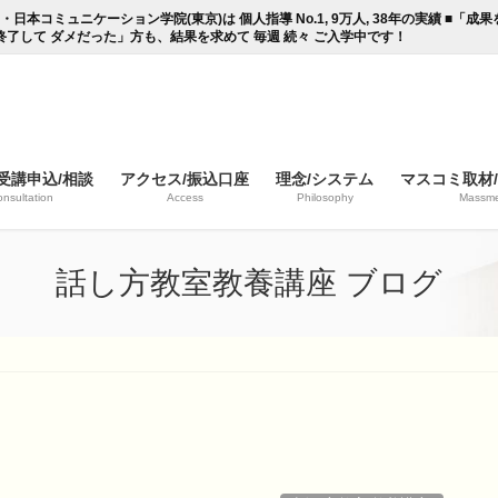
コミュニケーション学院(東京)は 個人指導 No.1, 9万人, 38年の実績 ■「
終了して ダメだった」方も、結果を求めて 毎週 続々 ご入学中です！
受講申込/相談
アクセス/振込口座
理念/システム
マスコミ取材
nsultation
Access
Philosophy
Massme
話し方教室教養講座 ブログ