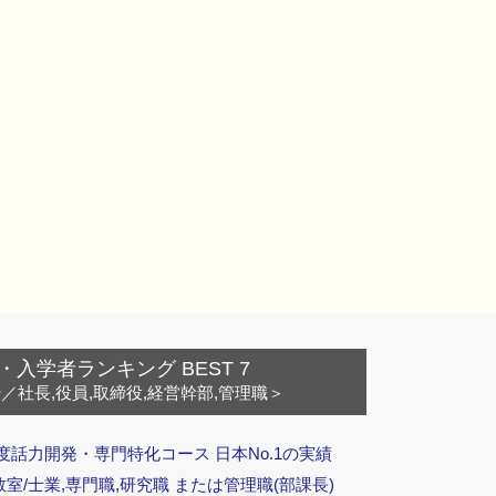
・入学者ランキング BEST 7
ー
／社長,役員,取締役,経営幹部,管理職＞
度話力開発・専門特化コース 日本No.1の実績
/士業,専門職,研究職 または管理職(部課長)