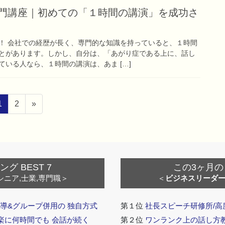
入門講座｜初めての「１時間の講演」を成功さ
！ 会社での経歴が長く、専門的な知識を持っていると、１時間
とがあります。しかし、自分は、「あがり症である上に、話し
いる人なら、１時間の講演は、あま […]
ペ
ペ
1
2
»
ー
ー
ジ
ジ
 BEST 7
この3ヶ月の
シニア,士業,専門職＞
＜
ビジネスリーダ
導&グループ併用の 独自方式
第１位
社長スピーチ研修所/高
 楽に何時間でも 会話が続く
第２位
ワンランク上の話し方教室