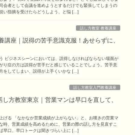
司会者として会議を進めようとするだけでも緊張してしまうの
い指摘を受けたらどうしよう、と悩 […]
話し方教室 教養講座
教養講座｜説得の苦手意識克服！あせらずに、
う ビジネスシーンにおいては、説得しなければならない場面が
がり症の方は説得が苦手だと感じていることでしょう。苦手意
をしてしまい、説得が上手くいかな […]
話し方教室入門教養講座
話し方教室東京｜営業マンは早口を直して、
上げる 「なかなか営業成績が上がらない」と、お嘆きの営業マ
な時、営業成績を高めるために、営業の際の話し方を見直すこ
早口。早口トークは聞きづらい上に […]