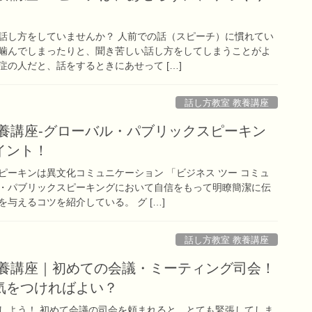
話し方をしていませんか？ 人前での話（スピーチ）に慣れてい
噛んでしまったりと、聞き苦しい話し方をしてしまうことがよ
の人だと、話をするときにあせって […]
話し方教室 教養講座
教養講座-グローバル・パブリックスピーキン
イント！
ピーキンは異文化コミュニケーション 「ビジネス ツー コミュ
・パブリックスピーキングにおいて自信をもって明瞭簡潔に伝
与えるコツを紹介している。 グ […]
話し方教室 教養講座
教養講座｜初めての会議・ミーティング司会！
気をつければよい？
しよう！ 初めて会議の司会を頼まれると、とても緊張してしま