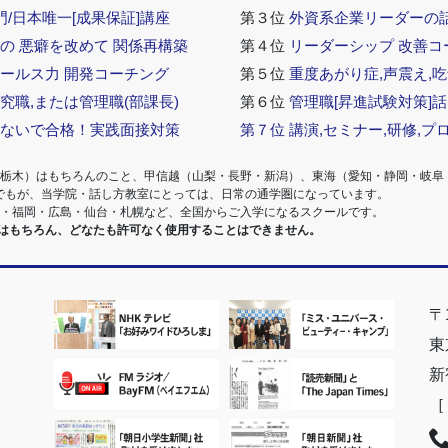
門/日本唯一[成果保証]講座
第３位
外資系企業リーダーの
の 悪癖を改めて 関係再構築
第４位
リーダーシップ 改善コ
セールス力 開発コーチング
第５位
重度あがり症,声震え,吃
究職,または管理職(部課長)
第６位
管理職[昇進試験対策]
らないで合格！実践面接対策
第７位
講演,セミナー,研修,プ
・栃木）はもちろんのこと、甲信越（山梨・長野・新潟）、東海（愛知・静岡・岐阜
でもが、当学院・話し方教室にとっては、日常の通学圏になっています。
阪・福岡・広島・仙台・札幌など、全国からご入学になるスクールです。
室はもちろん、どなたも許可なく使用することはできません。
〒1
東
新