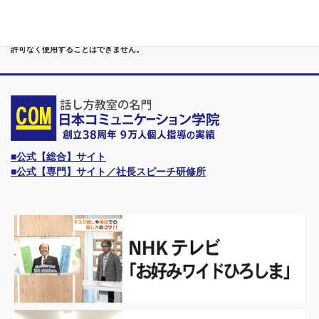
す。
●日本コミュニケーション学院は、東京・横浜・名古屋・大阪・福岡・広島・仙台・
札幌など、全国からご入学になるスクールです。
●話力®は、当学院の特許庁・登録商標です。他の話し方教室はもちろん、どなたも
許可なく使用することはできません。
■公式【総合】サイト
■公式【専門】サイト／社長スピーチ研修所