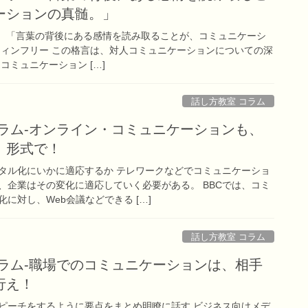
ーションの真髄。」
-28】 「言葉の背後にある感情を読み取ることが、コミュニケーシ
ウィンフリー この格言は、対人コミュニケーションについての深
コミュニケーション […]
話し方教室 コラム
コラム-オンライン・コミュニケーションも、
」形式で！
タル化にいかに適応するか テレワークなどでコミュニケーショ
、企業はその変化に適応していく必要がある。 BBCでは、コミ
に対し、Web会議などできる […]
話し方教室 コラム
コラム-職場でのコミュニケーションは、相手
行え！
ピーチをするように要点をまとめ明瞭に話す ビジネス向けメデ