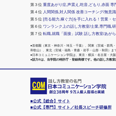
第３位
重度あがり症,声震え,吃音,どもり,赤面 専
第４位
人間関係,対人関係 改善コーチング/無意識
第５位
[売る能力,稼ぐ力]を手に入れる！営業・
第６位
ワンランク上の話し方教室/士業,専門職,研
第７位
転職,就職「面接」試験 話し方教室/あが
●首都圏（東京・神奈川・埼玉・千葉）、関東（茨城・群馬
和歌山）、東北（宮城・福島・青森・岩手・山形・秋田）ま
●日本コミュニケーション学院は、東京・横浜・名古屋・大
●話力®は、当学院の特許庁・登録商標です。他の話し方教
■公式【総合】サイト
■公式【専門】サイト／社長スピーチ研修所