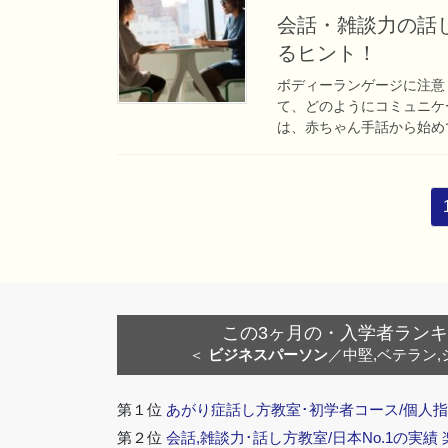
会話・雑談力の話し
るヒント！
ボディーランゲージに注意
て、どのようにコミュニケ
は、赤ちゃん手話から始めて
投
稿
ナ
ビ
ゲ
ー
この3ヶ月の・入学者ランキング
シ
＜
ビジネスパーソン
／中堅,ベテラン,
ョ
ン
第１位
あがり症話し方教室･初学者コース/個人指
第２位
会話,雑談力･話し方教室/日本No.1の実績