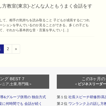
方教室(東京)-どんな人ともうまく会話をす
して、相手の気持ちを読み取ること 子どもが成長するにつれ
ーションを学んでいるのか見ることができる。多くの子ども
、それから基本的な音・言葉を学んでい […]
ペ
ペ
1
2
»
ー
ー
ジ
ジ
 BEST 7
この3ヶ月の
シニア,士業,専門職＞
＜
ビジネスリーダ
導&グループ併用の 独自方式
第１位
社長スピーチ研修所/高
 楽に何時間でも 会話が続く
第２位
ワンランク上の話し方教室