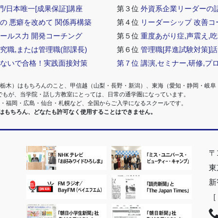
門/日本唯一[成果保証]講座
第３位
外資系企業リーダーの
の 悪癖を改めて 関係再構築
第４位
リーダーシップ 改善コ
セールス力 開発コーチング
第５位
重度あがり症,声震え,吃
究職,または管理職(部課長)
第６位
管理職[昇進試験対策]
らないで合格！実践面接対策
第７位
講演,セミナー,研修,プ
・栃木）はもちろんのこと、甲信越（山梨・長野・新潟）、東海（愛知・静岡・岐阜
でもが、当学院・話し方教室にとっては、日常の通学圏になっています。
阪・福岡・広島・仙台・札幌など、全国からご入学になるスクールです。
室はもちろん、どなたも許可なく使用することはできません。
〒1
東
新