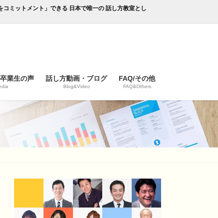
成果をコミットメント」できる 日本で唯一の 話し方教室とし
/卒業生の声
話し方動画・ブログ
FAQ/その他
dia
Blog&Video
FAQ&Others