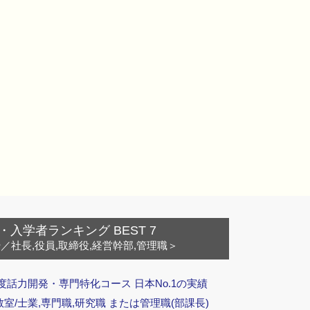
・入学者ランキング BEST 7
ー
／社長,役員,取締役,経営幹部,管理職＞
度話力開発・専門特化コース 日本No.1の実績
/士業,専門職,研究職 または管理職(部課長)