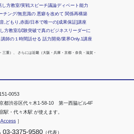
話し方教室/実戦スピーチ議論ディベート能力
ーチング/無意識の 悪癖を改めて 関係再構築
音,どもり,赤面/日本で唯一の[成果保証]講座
話し方教室/試験突破で真のビジネスリーダーに
ロ講師の１時間話せる 話力開発/業界Only.1講座
・三重）、 さらには近畿（大阪・兵庫・京都・奈良・滋賀・
51-0053
京都渋谷区代々木1-58-10 第一西脇ビル4F
宿駅・代々木駅 が使えます。
［
Access
］
03-3375-9580
（代表）