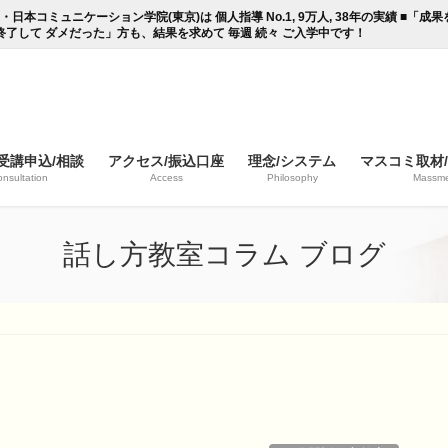
コミュニケーション学院(東京)は 個人指導 No.1, 9万人, 38年の実績 ■「
終了して ダメだった」方も、結果を求めて 毎週 続々 ご入学中です！
受講申込/相談
アクセス/振込口座
理念/システム
マスコミ取材
nsultation
Access
Philosophy
Massme
話し方教室コラム ブログ