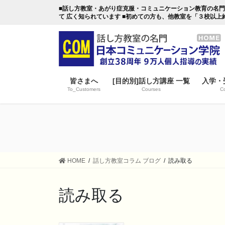
コ
ナ
■話し方教室・あがり症克服・コミュニケーション教育の名門・日本
ン
ビ
て 広く知られています ■初めての方も、他教室を「３校以上
テ
ゲ
ン
ー
ツ
シ
に
ョ
移
ン
皆さまへ
[目的別]話し方講座 一覧
入学・
動
に
To_Customers
Courses
Co
移
動
HOME
話し方教室コラム ブログ
読み取る
読み取る