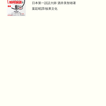
日本第一説話大師 酒井美智雄著
葉廷昭譯/核果文化