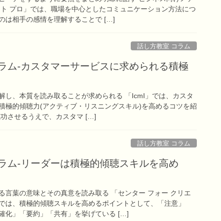
ット プロ」では、職場を中心としたコミュニケーション方法につ
は相手の感情を理解することで […]
話し方教室 コラム
コラム-カスタマーサービスに求められる積極
し、本質を読み取ることが求められる 「IcmI」では、カスタ
積極的傾聴力(アクティブ・リスニングスキル)を高めるコツを紹
功させるうえで、カスタマ […]
話し方教室 コラム
コラム-リーダーは積極的傾聴スキルを高め
る言葉の意味とその真意を読み取る 「センター フォー クリエ
では、積極的傾聴スキルを高めるポイントとして、「注意」
化」「要約」「共有」を挙げている […]