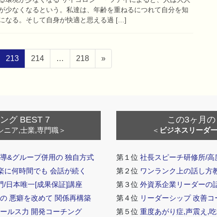
が少なくなるという。私達は、年齢を重ねるにつれて自分を知
なる。そして自身が快適と思える過 […]
ペ
ペ
ペ
213
214
…
218
»
ー
ー
ー
ジ
ジ
ジ
 BEST 7
この3ヶ月の
シニア,士業,専門職＞
＜
ビジネスリーダ
導&グループ併用の 独自方式
第１位
社長スピーチ研修所/高
 楽に何時間でも 会話が続く
第２位
ワンランク上の話し方教室
門/日本唯一[成果保証]講座
第３位
外資系企業リーダーの
の 悪癖を改めて 関係再構築
第４位
リーダーシップ 改善コ
セールス力 開発コーチング
第５位
重度あがり症,声震え,吃