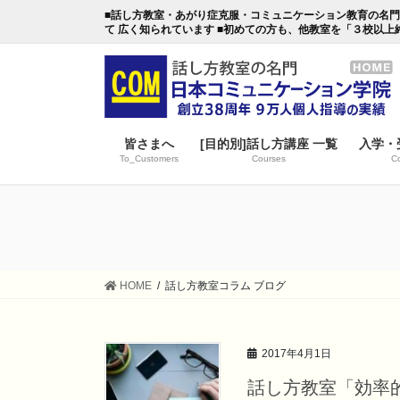
コ
ナ
■話し方教室・あがり症克服・コミュニケーション教育の名門・日本
ン
ビ
て 広く知られています ■初めての方も、他教室を「３校以上
テ
ゲ
ン
ー
ツ
シ
に
ョ
移
ン
皆さまへ
[目的別]話し方講座 一覧
入学・
動
に
To_Customers
Courses
Co
移
動
HOME
話し方教室コラム ブログ
2017年4月1日
話し方教室「効率