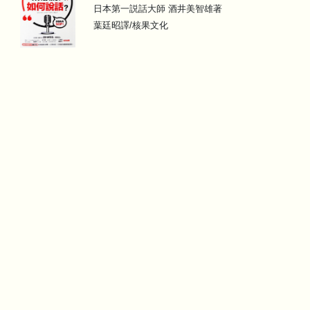
日本第一説話大師 酒井美智雄著
葉廷昭譯/核果文化