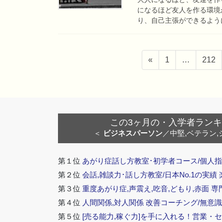
になるほど友人を作る環境
り、自己主張ができるように
投
ペ
ペ
«
1
…
212
稿
ー
ー
ナ
ジ
ジ
ビ
ゲ
ー
この3ヶ月の・入学者ランキング
シ
＜
ビジネスパーソン
／中堅,ベテラン,
ョ
ン
第１位
あがり症話し方教室･初学者コース/個人指
第２位
会話,雑談力･話し方教室/日本No.1の実績
第３位
重度あがり症,声震え,吃音,どもり,赤面 専
第４位
人間関係,対人関係 改善コーチング/無意識
第５位
[売る能力,稼ぐ力]を手に入れる！営業・