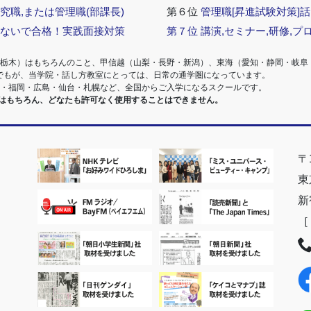
究職,または管理職(部課長)
第６位
管理職[昇進試験対策]
らないで合格！実践面接対策
第７位
講演,セミナー,研修,プ
・栃木）はもちろんのこと、甲信越（山梨・長野・新潟）、東海（愛知・静岡・岐阜
でもが、当学院・話し方教室にとっては、日常の通学圏になっています。
阪・福岡・広島・仙台・札幌など、全国からご入学になるスクールです。
室はもちろん、どなたも許可なく使用することはできません。
〒1
東
新