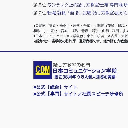
第６位
ワンランク上の話し方教室/士業,専門職,研
第７位
転職,就職「面接」試験 話し方教室/あが
●首都圏（東京・神奈川・埼玉・千葉）、関東（茨城・群馬
和歌山）、東北（宮城・福島・青森・岩手・山形・秋田）ま
●日本コミュニケーション学院は、東京・横浜・名古屋・大
●話力®は、当学院の特許庁・登録商標です。他の話し方教
■公式【総合】サイト
■公式【専門】サイト／社長スピーチ研修所