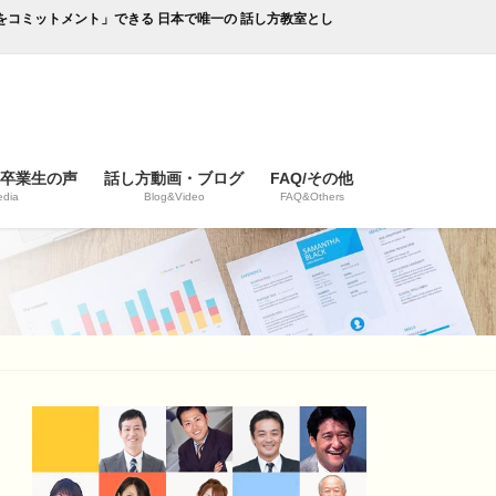
成果をコミットメント」できる 日本で唯一の 話し方教室とし
/卒業生の声
話し方動画・ブログ
FAQ/その他
dia
Blog&Video
FAQ&Others