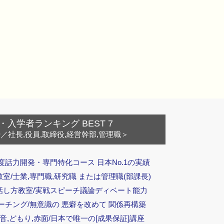
・入学者ランキング BEST 7
ー
／社長,役員,取締役,経営幹部,管理職＞
度話力開発・専門特化コース 日本No.1の実績
/士業,専門職,研究職 または管理職(部課長)
話し方教室/実戦スピーチ議論ディベート能力
ーチング/無意識の 悪癖を改めて 関係再構築
音,どもり,赤面/日本で唯一の[成果保証]講座