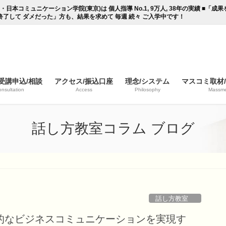
コミュニケーション学院(東京)は 個人指導 No.1, 9万人, 38年の実績 ■「
終了して ダメだった」方も、結果を求めて 毎週 続々 ご入学中です！
受講申込/相談
アクセス/振込口座
理念/システム
マスコミ取材
nsultation
Access
Philosophy
Massme
話し方教室コラム ブログ
話し方教室
的なビジネスコミュニケーションを実現す